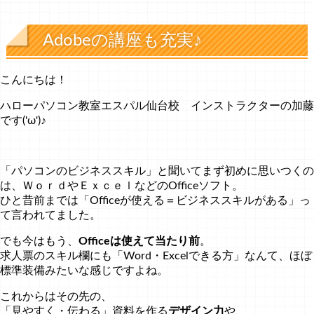
Adobeの講座も充実♪
こんにちは！
ハローパソコン教室エスパル仙台校 インストラクターの加藤
です('ω')♪
「パソコンのビジネススキル」と聞いてまず初めに思いつくの
は、ＷｏｒｄやＥｘｃｅｌなどのOfficeソフト。
ひと昔前までは「Officeが使える＝ビジネススキルがある」っ
て言われてました。
でも今はもう、
Officeは使えて当たり前
。
求人票のスキル欄にも「Word・Excelできる方」なんて、ほぼ
標準装備みたいな感じですよね。
これからはその先の、
「見やすく・伝わる」資料を作る
デザイン力
や、